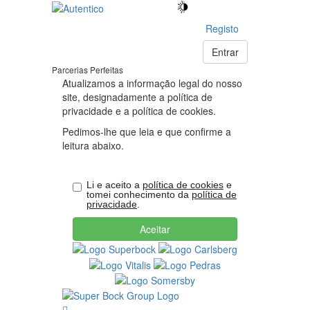
AUTÊNTICO
Ativar
Saltar
Ativar
para
modo
modo
Registo
–
o
de
de
conteúdo
alto
Entrar
programa
alto
principal
contraste
Parcerias Perfeitas
contraste
Consentimento
de
Atualizamos a informação legal do nosso
de
site, designadamente a política de
relacionamento
privacidade e a política de cookies.
Cookies
Pedimos-lhe que leia e que confirme a
e
B2B
leitura abaixo.
Privacidade
Li e aceito a
política de cookies
e
tomei conhecimento da
política de
privacidade
.
Aceitar